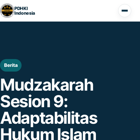
Lompat ke konten
PDHKI
Indonesia
Buka 
Berita
Mudzakarah
Sesion 9:
Adaptabilitas
Hukum Islam