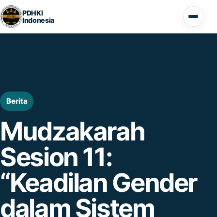
Lompat ke konten
PDHKI
Indonesia
Buka 
Berita
Mudzakarah
Sesion 11:
“Keadilan Gender
dalam Sistem