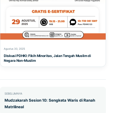
Agustus 30, 2025
Diskusi PDHKI: Fikih Minoritas, Jalan Tengah Muslim di
Negara Non-Muslim
Navigasi pos
SEBELUMNYA
Mudzakarah Sesion 10: Sengketa Waris di Ranah
Matrilineal