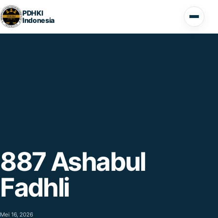
Lompat ke konten
PDHKI
Indonesia
Buka 
887 Ashabul
Fadhli
Mei 16, 2026