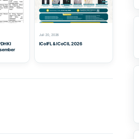
Juli 20, 2026
PDHKI
ICoIFL & ICoCIL 2026
esember