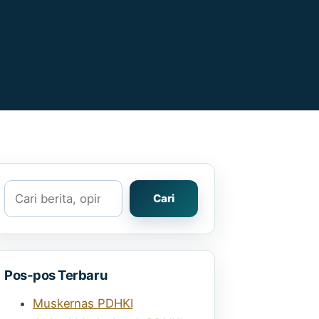
Cari
Cari
Pos-pos Terbaru
Muskernas PDHKI