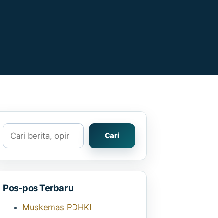
Cari
Cari
Pos-pos Terbaru
Muskernas PDHKI