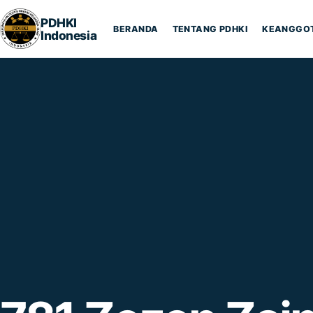
Lompat ke konten
PDHKI
BERANDA
TENTANG PDHKI
KEANGGO
Indonesia