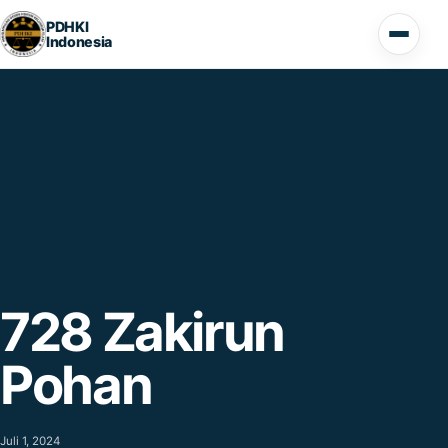
Lompat ke konten
PDHKI
Indonesia
Buka 
728 Zakirun
Pohan
Juli 1, 2024