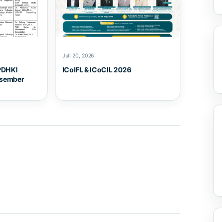
Juli 20, 2026
PDHKI
ICoIFL & ICoCIL 2026
esember