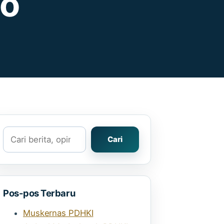
so
Cari
Cari
Pos-pos Terbaru
Muskernas PDHKI