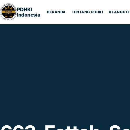
Lompat ke konten
PDHKI
BERANDA
TENTANG PDHKI
KEANGGO
Indonesia