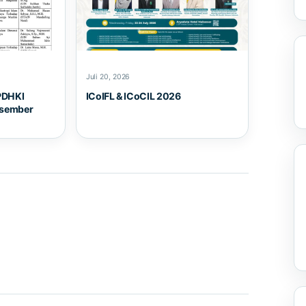
Juli 20, 2026
PDHKI
ICoIFL & ICoCIL 2026
esember