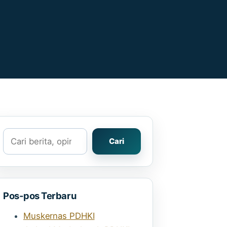
Cari
Cari
Pos-pos Terbaru
Muskernas PDHKI