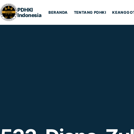
Lompat ke konten
PDHKI
BERANDA
TENTANG PDHKI
KEANGGO
Indonesia