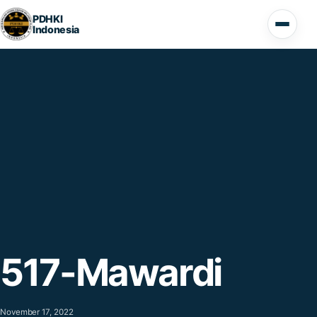
Lompat ke konten
PDHKI
Indonesia
Buka 
517-Mawardi
November 17, 2022