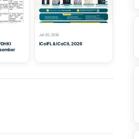
Juli 20, 2026
PDHKI
ICoIFL & ICoCIL 2026
esember