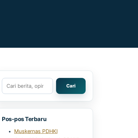
Cari
Cari
Pos-pos Terbaru
Muskernas PDHKI