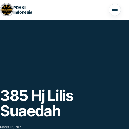
Lompat ke konten
PDHKI
Indonesia
Buka 
385 Hj Lilis
Suaedah
Maret 16, 2021