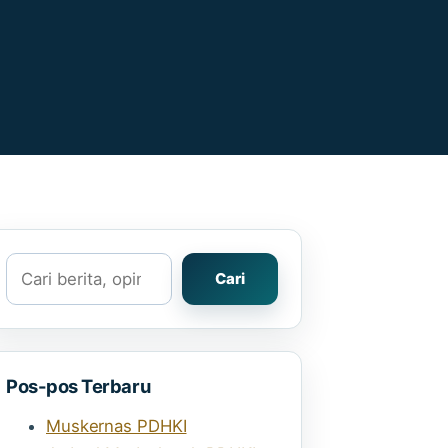
Cari
Cari
Pos-pos Terbaru
Muskernas PDHKI