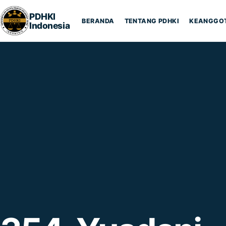
Lompat ke konten
PDHKI
BERANDA
TENTANG PDHKI
KEANGGO
Indonesia