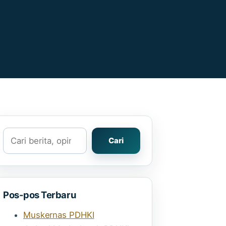
Cari
Cari
Pos-pos Terbaru
Muskernas PDHKI