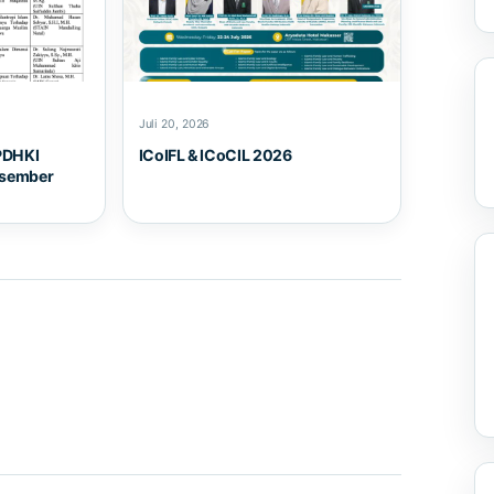
Juli 20, 2026
PDHKI
ICoIFL & ICoCIL 2026
esember