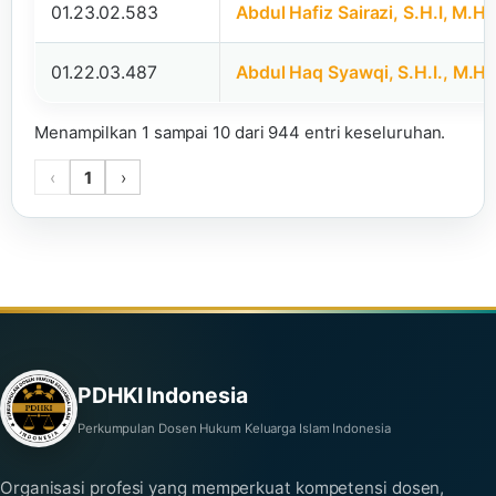
01.23.02.583
Abdul Hafiz Sairazi, S.H.I, M.H.I
01.22.03.487
Abdul Haq Syawqi, S.H.I., M.H.I
Menampilkan 1 sampai 10 dari 944 entri keseluruhan.
‹
1
›
PDHKI Indonesia
Perkumpulan Dosen Hukum Keluarga Islam Indonesia
Organisasi profesi yang memperkuat kompetensi dosen,