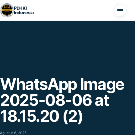
Lompat ke konten
PDHKI
Indonesia
Buka 
WhatsApp Image
2025-08-06 at
18.15.20 (2)
Agustus 6, 2025