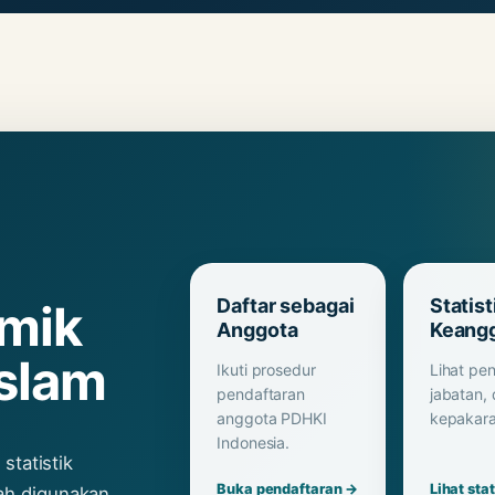
Daftar sebagai
Statist
mik
Anggota
Keang
slam
Ikuti prosedur
Lihat pen
pendaftaran
jabatan,
anggota PDHKI
kepakara
Indonesia.
statistik
Buka pendaftaran →
Lihat sta
ah digunakan.