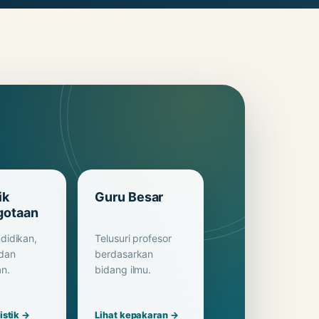
ik
Guru Besar
gotaan
didikan,
Telusuri profesor
 dan
berdasarkan
n.
bidang ilmu.
tistik →
Lihat kepakaran →