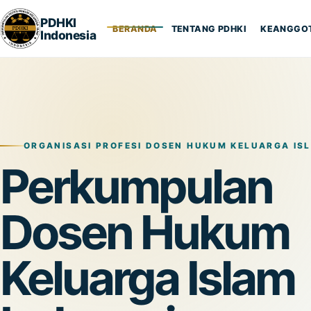
PDHKI
BERANDA
TENTANG PDHKI
KEANGGO
Indonesia
ORGANISASI PROFESI DOSEN HUKUM KELUARGA IS
Perkumpulan
Dosen Hukum
Keluarga Islam