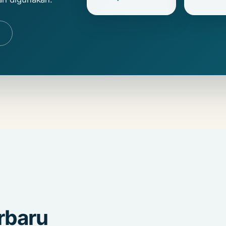
a
rbaru