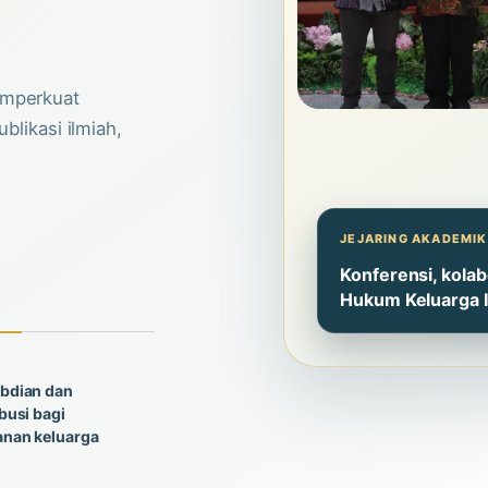
emperkuat
blikasi ilmiah,
JEJARING AKADEMIK
Konferensi, kola
Hukum Keluarga I
bdian dan
busi bagi
anan keluarga