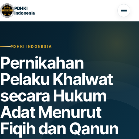
Lompat ke konten
PDHKI
Indonesia
Buka 
PDHKI INDONESIA
Pernikahan
Pelaku Khalwat
secara Hukum
Adat Menurut
Fiqih dan Qanun