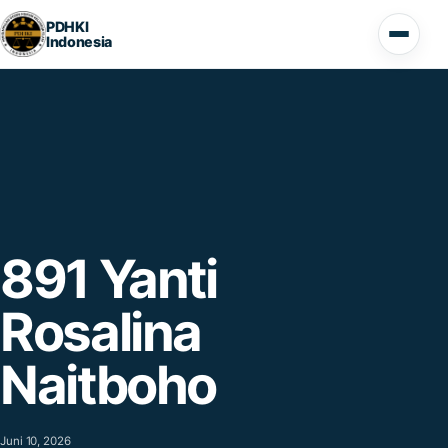
Lompat ke konten
PDHKI
Indonesia
Buka 
891 Yanti
Rosalina
Naitboho
Juni 10, 2026