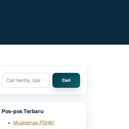
Cari
Cari
Pos-pos Terbaru
Muskernas PDHKI