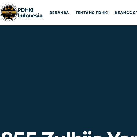
Lompat ke konten
PDHKI
BERANDA
TENTANG PDHKI
KEANGGO
Indonesia