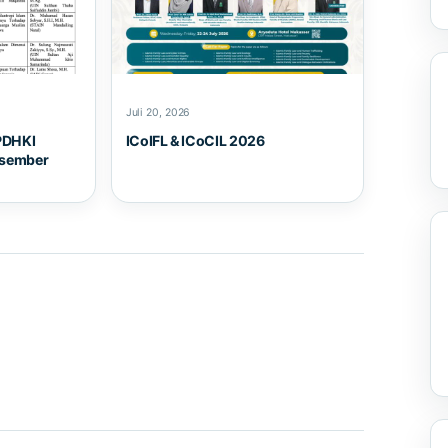
Juli 20, 2026
PDHKI
ICoIFL & ICoCIL 2026
esember