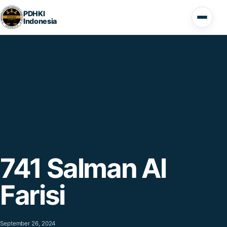
Lompat ke konten
PDHKI
Indonesia
Buka 
741 Salman Al
Farisi
September 26, 2024