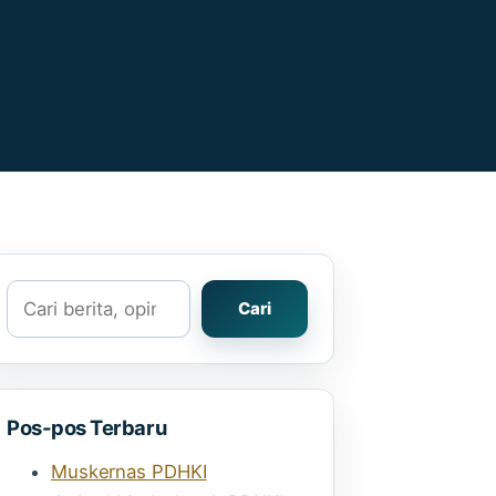
Cari
Cari
Pos-pos Terbaru
Muskernas PDHKI