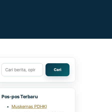
Cari
Cari
Pos-pos Terbaru
Muskernas PDHKI