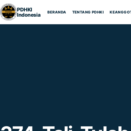
Lompat ke konten
PDHKI
BERANDA
TENTANG PDHKI
KEANGGO
Indonesia