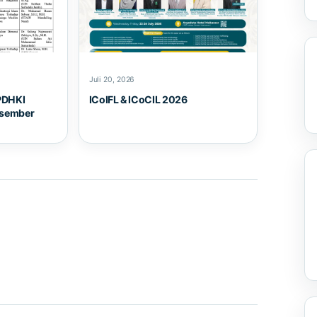
Juli 20, 2026
PDHKI
ICoIFL & ICoCIL 2026
esember