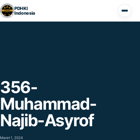
Lompat ke konten
PDHKI
Indonesia
Buka 
356-
Muhammad-
Najib-Asyrof
Maret 1, 2024