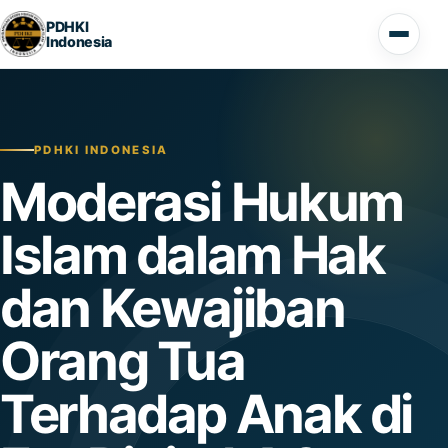
Lompat ke konten
PDHKI
Indonesia
Buka 
PDHKI INDONESIA
Moderasi Hukum
Islam dalam Hak
dan Kewajiban
Orang Tua
Terhadap Anak di