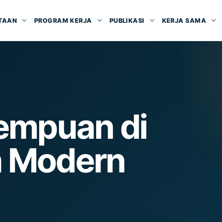
TAAN
PROGRAM KERJA
PUBLIKASI
KERJA SAMA
empuan di
m Modern