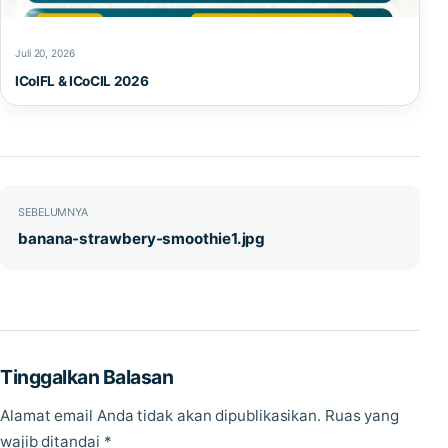
Juli 20, 2026
ICoIFL & ICoCIL 2026
Navigasi pos
SEBELUMNYA
banana-strawbery-smoothie1.jpg
Tinggalkan Balasan
Alamat email Anda tidak akan dipublikasikan.
Ruas yang
wajib ditandai
*