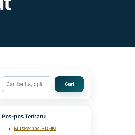
at
Cari
Cari
Pos-pos Terbaru
Muskernas PDHKI