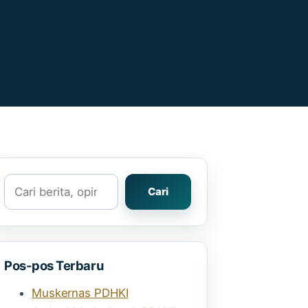
Cari
Cari
Pos-pos Terbaru
Muskernas PDHKI