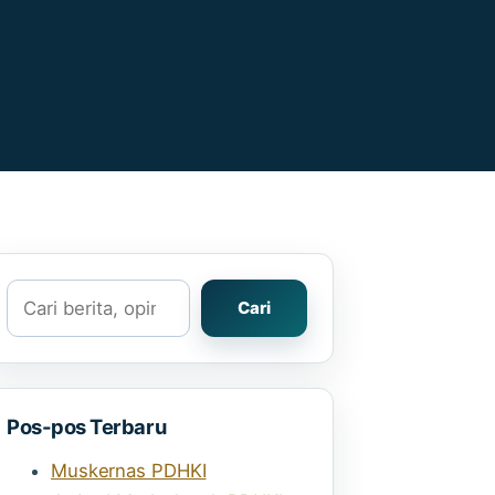
Cari
Cari
Pos-pos Terbaru
Muskernas PDHKI