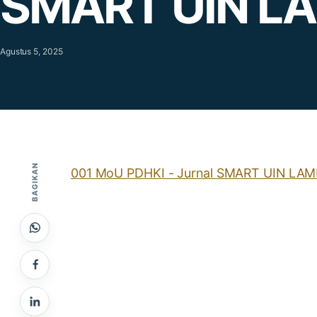
SMART UIN L
Agustus 5, 2025
BAGIKAN
001 MoU PDHKI - Jurnal SMART UIN LA