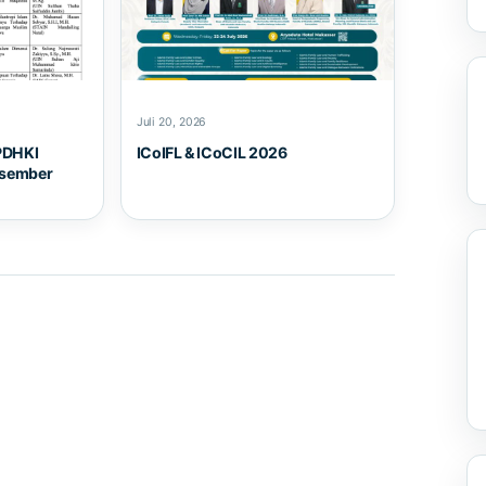
Juli 20, 2026
PDHKI
ICoIFL & ICoCIL 2026
esember